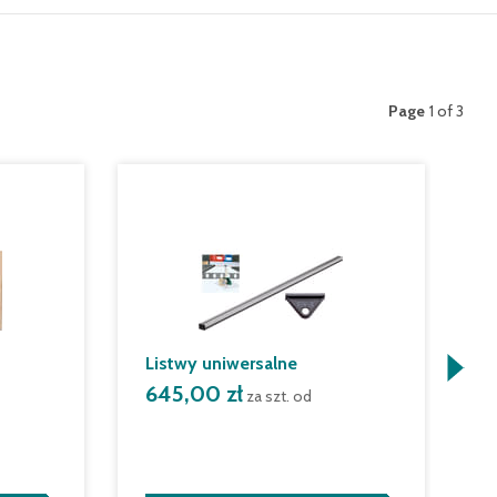
Page
1 of 3
Listwy uniwersalne
P
645,00 zł
m
za szt. od
6