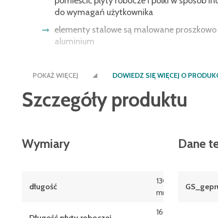
pomieścić płyty robocze i półki w sposób 
do wymagań użytkownika
elementy stalowe są malowane proszkowo 
aluminium
płyty robocze i półki górne są wykonane z 
melaminowanych, z dekorem bukowym
POKAŻ WIĘCEJ
DOWIEDZ SIĘ WIĘCEJ O PRODUK
dostawa bez szafki na szuflady
Szczegóły produktu
wysokość poziomów roboczych można prz
Wymiary
Dane t
1306
długość
GS_gepru
mm
1600
Długość płyty roboczej