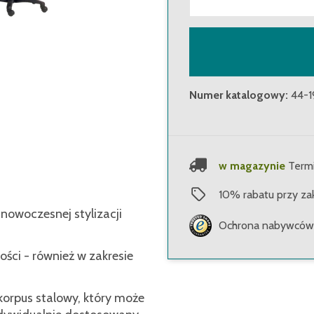
Numer katalogowy
:
44-1
w magazynie
Termi
10
%
rabatu przy za
 nowoczesnej stylizacji
Ochrona nabywców 
ści - również w zakresie
orpus stalowy, który może