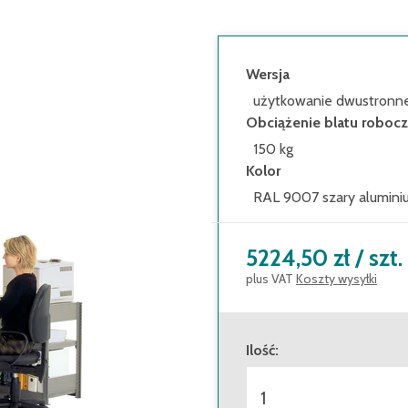
Wersja
użytkowanie dwustronn
Obciążenie blatu roboc
150 kg
Kolor
RAL 9007 szary alumini
5224,50 zł
/
szt.
plus VAT
Koszty wysyłki
Ilość
: