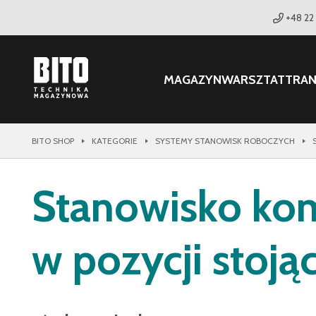
+48 22
MAGAZYN
WARSZTAT
TRA
BITO SHOP
KATEGORIE
SYSTEMY STANOWISK ROBOCZYCH
Stanowisko kom
w pozycji stojąc