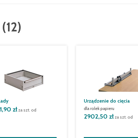
(
12
)
lady
Urządzenie do cięcia
1,90 zł
dla rolek papieru
za szt. od
2902,50 zł
za szt. od