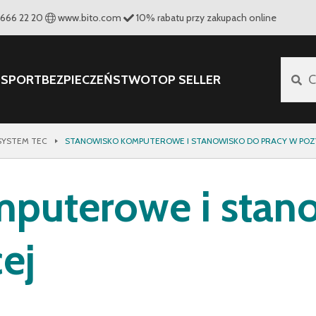
 666 22 20
www.bito.com
10
%
rabatu przy zakupach online
NSPORT
BEZPIECZEŃSTWO
TOP SELLER
C
SYSTEM TEC
STANOWISKO KOMPUTEROWE I STANOWISKO DO PRACY W POZYC
puterowe i stano
ej