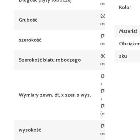
mm
Kolor
28
Grubość
mm
Materiał
1700
szerokość
mm
Obciążen
800
sku
Szerokość blatu roboczego
mm
1306
x
1700
Wymiary zewn. dł. x szer. x wys.
x
1785
(mm)
1785
wysokość
mm