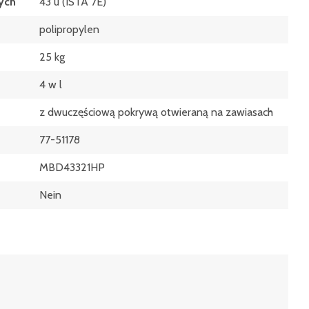
ych
43 u (ISTA 7E)
polipropylen
25 kg
4 w l
z dwuczęściową pokrywą otwieraną na zawiasach
77-51178
MBD43321HP
Nein