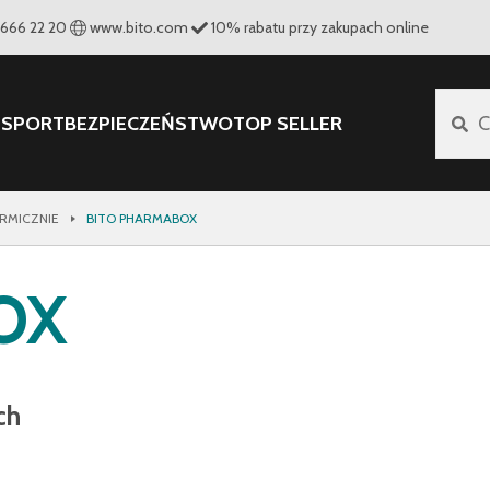
 666 22 20
www.bito.com
10
%
rabatu przy zakupach online
NSPORT
BEZPIECZEŃSTWO
TOP SELLER
C
ERMICZNIE
BITO PHARMABOX
OX
ch