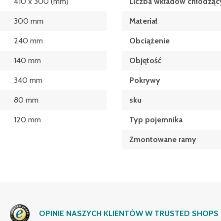
410 x 300 (mm)
Liczba wkładów chłodząc
300 mm
Materiał
240 mm
Obciążenie
140 mm
Objętość
340 mm
Pokrywy
80 mm
sku
120 mm
Typ pojemnika
Zmontowane ramy
OPINIE NASZYCH KLIENTÓW W TRUSTED SHOPS