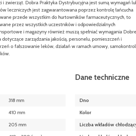
zi i zwierząt. Dobra Praktyka Dystrybucyjna jest sumą wymagań lu
uktów leczniczych jest zagwarantowana poprzez kontrolę łańcucha
rowane przede wszystkim do hurtowników farmaceutycznych, to
wane przez wszystkich uczestników i odpowiedzialnych
ransportowe i magazyny również muszą spełniać wymagania Dobre
dotyczące zarządzania jakością, personelu, pomieszczeń i
jrzeń o fałszowanie leków, działań w ramach umowy, samokontroli
eków.
Dane techniczne
318 mm
Dno
410 mm
Kolor
205 mm
Liczba wkładów chłodząc