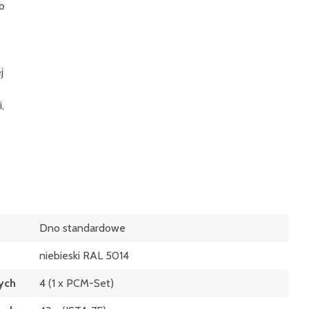
b
j
,
Dno standardowe
niebieski RAL 5014
ych
4 (1 x PCM-Set)