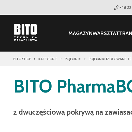
+48 22
MAGAZYN
WARSZTAT
TRA
BITO SHOP
KATEGORIE
POJEMNIKI
POJEMNIKI IZOLOWANE T
BITO PharmaB
z dwuczęściową pokrywą na zawiasa