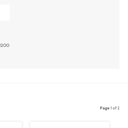
 1200
Page
1 of 2