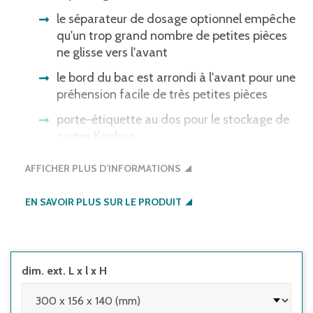
le séparateur de dosage optionnel empêche
qu'un trop grand nombre de petites pièces
ne glisse vers l'avant
le bord du bac est arrondi à l'avant pour une
préhension facile de très petites pièces
porte-étiquette au dos pour le stockage de
cartes Kanban
les bacs sont fournis en standard avec
AFFICHER PLUS D’INFORMATIONS
visière coulissante à poignée intégrée qui
offre assez d'espace pour mettre des
EN SAVOIR PLUS SUR LE PRODUIT
étiquettes
dim. ext. L x l x H