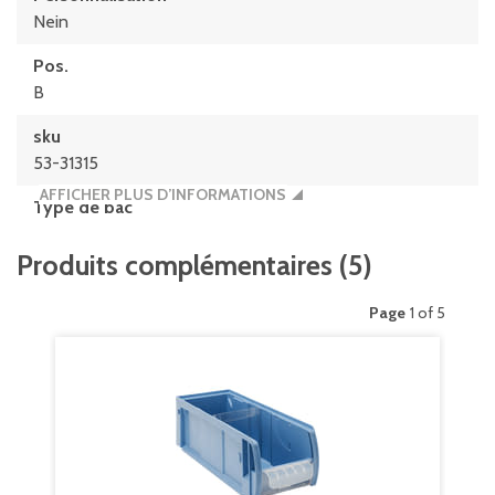
Nein
Pos.
B
sku
53-31315
AFFICHER PLUS D’INFORMATIONS
Type de bac
CTB31514
Produits complémentaires
(
5
)
Volume
4.1 litres
Page
1 of 5