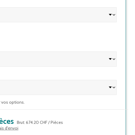
r vos options.
èces
Brut
:
674.20 CHF
/
Pièces
ais d'envoi