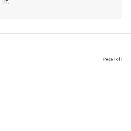
 H.T.
Page
1 of 1