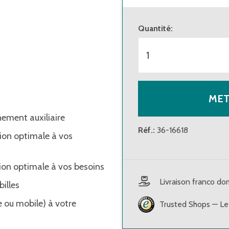
Quantité
:
MET
nement auxiliaire
Réf.
:
36-16618
ion optimale à vos
ion optimale à vos besoins
Livraison franco d
illes
ue ou mobile) à votre
Trusted Shops — Le 