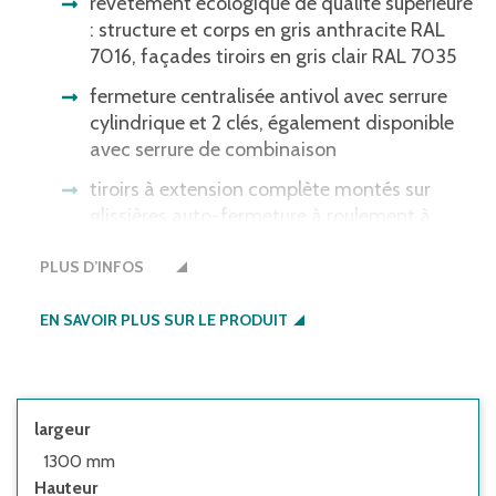
revêtement écologique de qualité supérieure
: structure et corps en gris anthracite RAL
7016, façades tiroirs en gris clair RAL 7035
fermeture centralisée antivol avec serrure
cylindrique et 2 clés, également disponible
avec serrure de combinaison
tiroirs à extension complète montés sur
glissières auto-fermeture à roulement à
billes, capacité de charge 80 kg par tiroir,
PLUS D’INFOS
dimensions utiles des tiroirs 500 x 450 mm
poignées en aluminium sur toute la longueur,
EN SAVOIR PLUS SUR LE PRODUIT
fourniture prémontée
plateau multiplis hêtre, épaisseur 40 mm,
collé en plusieurs couches - résistant à l'eau
et au gauchissement
largeur
1300 mm
pieds réglables pour niveler les inégalités du
Hauteur
sol