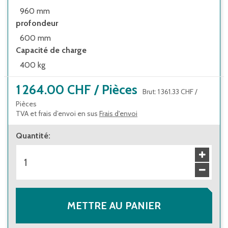
960 mm
fourniture assemblée pour une utilisation
profondeur
immédiate
600 mm
autres configurations et options de
Capacité de charge
compartimentage pour tiroirs sur demande
400 kg
1 264.00 CHF
/
Pièces
Brut
:
1 361.33 CHF
/
Pièces
TVA et frais d’envoi en sus
Frais d'envoi
Quantité
:
METTRE AU PANIER