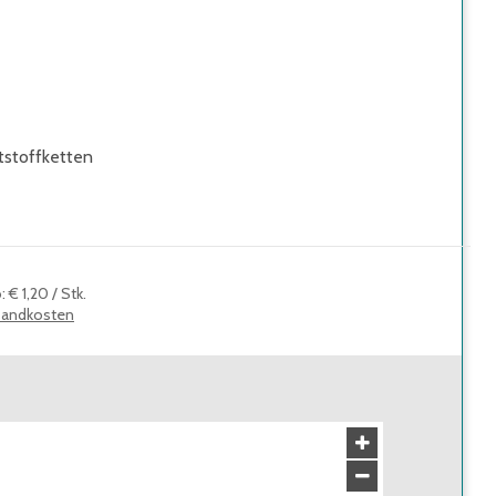
tstoffketten
o
:
€ 1,20
/
Stk.
sandkosten