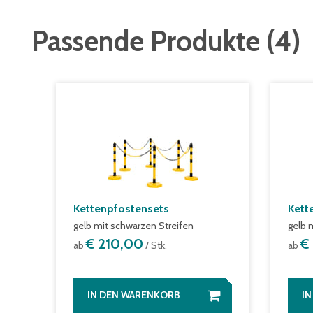
Passende Produkte
(
4
)
Kettenpfostensets
Kett
gelb mit schwarzen Streifen
gelb 
€ 210,00
€
ab
/ Stk.
ab
IN DEN WARENKORB
I