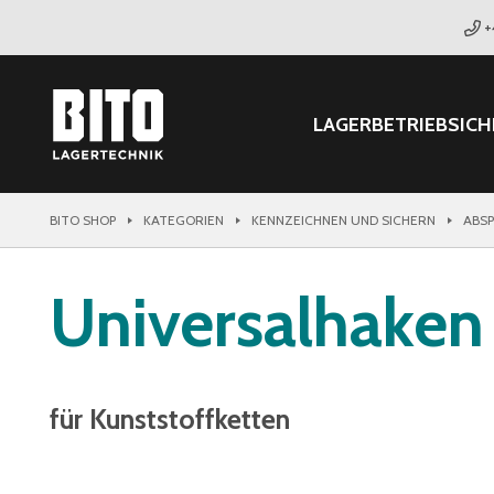
+
LAGER
BETRIEB
SICH
BITO SHOP
KATEGORIEN
KENNZEICHNEN UND SICHERN
ABS
Universalhaken
für Kunststoffketten