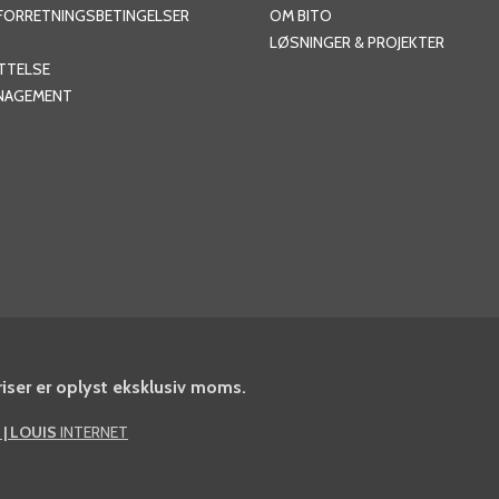
 FORRETNINGSBETINGELSER
OM BITO
LØSNINGER & PROJEKTER
TTELSE
NAGEMENT
iser er oplyst eksklusiv moms.
 | LOUIS
INTERNET