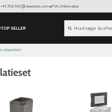
+45 7021 5151
www.bito.com
5
%
Online rabat
D
TOP SELLER
Hvad søger du efte
O-ISOLATIESET
atieset