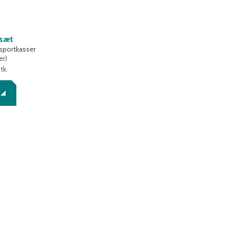
ssæt
nsportkasser
er
)
tk.