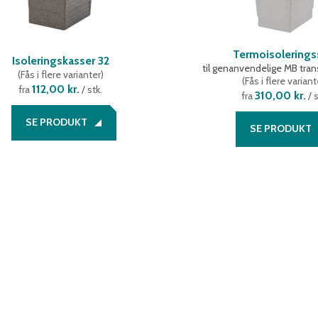
Termoisolering
Isoleringskasser 32
til genanvendelige MB tra
(
Fås i flere varianter
)
(
Fås i flere variant
112,00 kr.
fra
/ stk.
310,00 kr.
fra
/ s
SE PRODUKT
SE PRODUKT