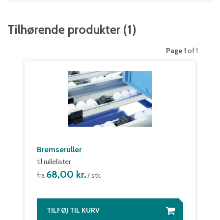
Tilhørende produkter
(
1
)
Page
1 of 1
Bremseruller
til rullelister
68,00 kr.
fra
/ stk.
TILFØJ TIL KURV