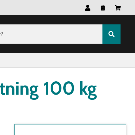
r?
stning 100 kg