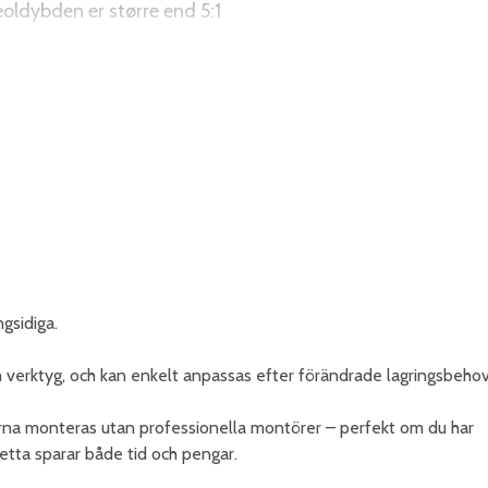
reoldybden er større end 5:1
 med et højde-/dybdeforhold større end 4:1
r (fx skuffer) og med stiger
gsidiga.
h verktyg, och kan enkelt anpassas efter förändrade lagringsbehov
orna monteras utan professionella montörer – perfekt om du har
etta sparar både tid och pengar.