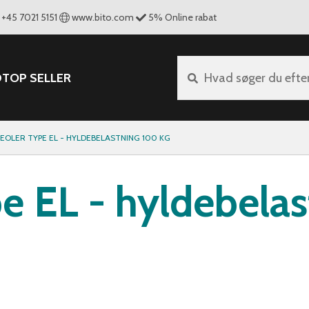
+45 7021 5151
www.bito.com
5
%
Online rabat
D
TOP SELLER
Hvad søger du efte
EOLER TYPE EL - HYLDEBELASTNING 100 KG
e EL - hyldebela