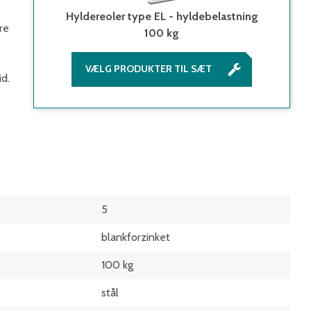
Hyldereoler type EL - hyldebelastning
re
100 kg
VÆLG PRODUKTER TIL SÆT
id.
5
blankforzinket
100 kg
stål