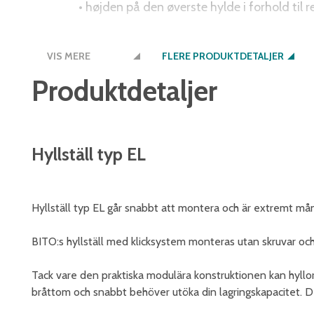
• højden på den øverste hylde i forhold til 
• reolerne er udstyret med hængslede døre
VIS MERE
FLERE PRODUKTDETALJER
• reolerne er udstyret med udtrækselemente
Produktdetaljer
Hyllställ typ EL
Hyllställ typ EL går snabbt att montera och är extremt mån
BITO:s hyllställ med klicksystem monteras utan skruvar oc
Tack vare den praktiska modulära konstruktionen kan hyll
bråttom och snabbt behöver utöka din lagringskapacitet. D