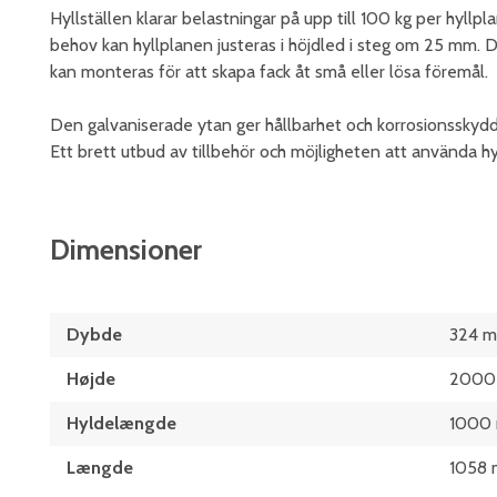
Hyllställen klarar belastningar på upp till 100 kg per hyllpl
behov kan hyllplanen justeras i höjdled i steg om 25 mm. 
kan monteras för att skapa fack åt små eller lösa föremål.
Den galvaniserade ytan ger hållbarhet och korrosionsskydd.
Ett brett utbud av tillbehör och möjligheten att använda h
Dimensioner
Dybde
324 
Højde
2000
Hyldelængde
1000
Længde
1058