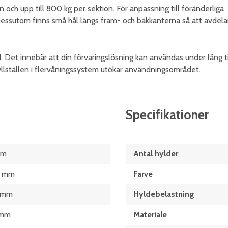
an och upp till 800 kg per sektion. För anpassning till föränderliga
Dessutom finns små hål längs fram- och bakkanterna så att avdela
 Det innebär att din förvaringslösning kan användas under lång t
yllställen i flervåningssystem utökar användningsområdet.
Specifikationer
mm
Antal hylder
 mm
Farve
 mm
Hyldebelastning
 mm
Materiale