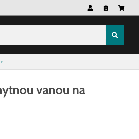
t
NY
hytnou vanou na