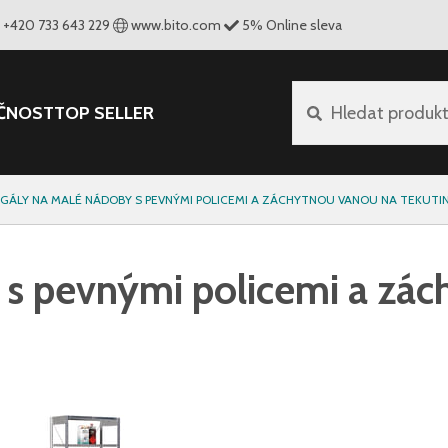
+420 733 643 229
www.bito.com
5
%
Online sleva
ČNOST
TOP SELLER
Hledat produk
GÁLY NA MALÉ NÁDOBY S PEVNÝMI POLICEMI A ZÁCHYTNOU VANOU NA TEKUTI
 s pevnými policemi a zác