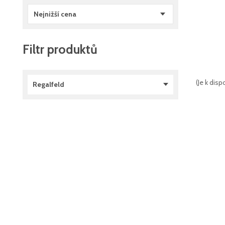
Nejnižší cena
Filtr produktů
(
Je k disp
Regalfeld
Přídavné pole
(
1
)
Základní pole
(
1
)