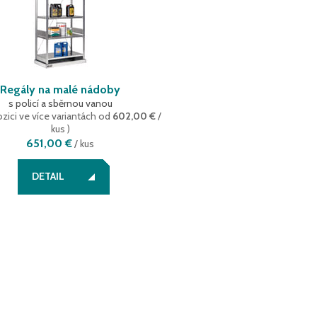
Regály na malé nádoby
s policí a sběrnou vanou
ozici ve více variantách
od
602,00 €
/
kus
)
651,00 €
/
kus
DETAIL