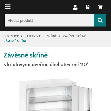
BITO SHOP
KATEGORIE
SKŘÍNĚ
ZÁVĚSNÉ SKŘÍNĚ
ZÁVĚSNÉ SKŘÍNĚ
Závěsné skříně
s křídlovými dveřmi, úhel otevření 110°