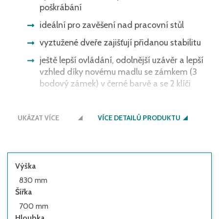
poškrábání
ideální pro zavěšení nad pracovní stůl
vyztužené dveře zajišťují přidanou stabilitu
ještě lepší ovládání, odolnější uzávěr a lepší
vzhled díky novému madlu se zámkem (3
bodový zámek) v černé barvě a se 2 klíči
nosnost police 70 kg, výšková
přestavitelnost v rastru po 15 mm
UKÁZAT VÍCE
VÍCE DETAILŮ PRODUKTU
tělo skříně a dveře RAL 7035 světle šedá,
další barevné kombinace bez příplatku
podlahu proti poškrábání i samotnou skříň
Výška
chrání speciální povrch nožiček skříně
830 mm
Šířka
700 mm
Hloubka