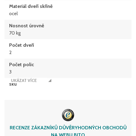
Materiál dveří skříně
ocel
Nosnost úrovně
70 kg
Počet dveří
2
Počet polic
3
UKÁZAT VÍCE
sku
13-47782
Zámek
3 bodové tyčové zavírání
Zámek
RECENZE ZÁKAZNÍKŮ DŮVĚRYHODNÝCH OBCHODŮ
Zámek s cylindrickou vložkou se 2 klíči
NA WEBU BITO