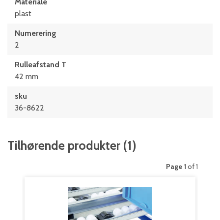
Materiale
plast
Numerering
2
Rulleafstand T
42 mm
sku
36-8622
Tilhørende produkter
(
1
)
Page
1 of 1